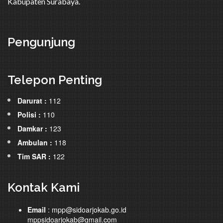
Kabupaten Surabaya.
Pengunjung
Telepon Penting
Darurat :
112
Polisi :
110
Damkar :
123
Ambulan :
118
Tim SAR :
122
Kontak Kami
Email
: mpp@sidoarjokab.go.id
mppsidoarjokab@gmail.com