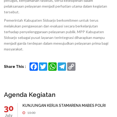
petugas, kenyamanan fasilitas, serta kedisiplinan dalam
pelaksanaan pelayanan menjadi perhatian utama dalam kegiatan
tersebut.
Pemerintah Kabupaten Sidoarjo berkomitmen untuk terus
melakukan pengawasan dan evaluasi secara berkelanjutan
terhadap penyelenggaraan pelayanan publik. MPP Kabupaten
Sidoarjo sebagai pusat layanan terintegrasi diharapkan mampu
menjadi garda terdepan dalam mewujudkan pelayanan prima bagi
masyarakat.
Facebook
Twitter
WhatsApp
Telegram
Copy
Share This :
Link
Agenda Kegiatan
30
KUNJUNGAN KERJA STAMARENA MABES POLRI
10:00
July