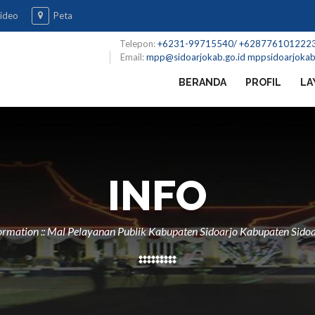
ideo
Peta
Telepon:
+6231-99715540/ +628776101222
Email:
mpp@sidoarjokab.go.id mppsidoarjoka
BERANDA
PROFIL
LA
INFO
ormation :: Mal Pelayanan Publik Kabupaten Sidoarjo Kabupaten Sidoa