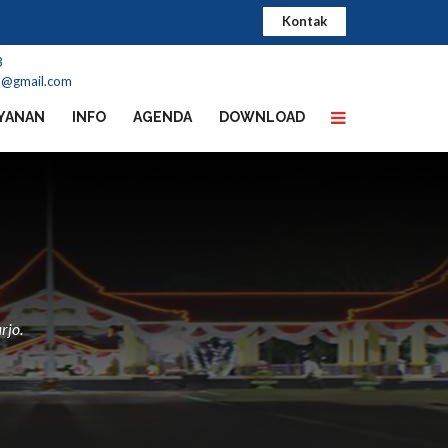
Kontak
3
b@gmail.com
YANAN
INFO
AGENDA
DOWNLOAD
rjo.