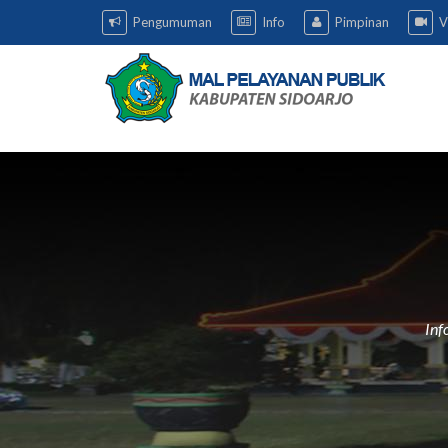
Pengumuman
Info
Pimpinan
V
Inf