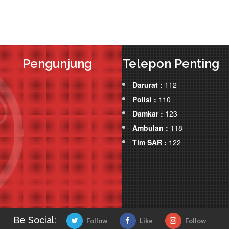
Pengunjung
Telepon Penting
Darurat :
112
Polisi :
110
Damkar :
123
Ambulan :
118
Tim SAR :
122
Be Social:
Follow
Like
Follow