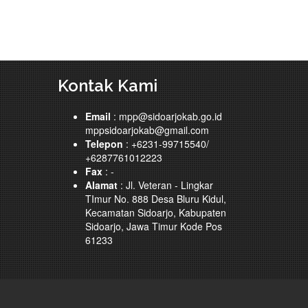
Kontak Kami
Email
: mpp@sidoarjokab.go.id
mppsidoarjokab@gmail.com
Telepon
: +6231-99715540/
+6287761012223
Fax
: -
Alamat
: Jl. Veteran - Lingkar
TImur No. 888 Desa Bluru Kidul,
Kecamatan Sidoarjo, Kabupaten
Sidoarjo, Jawa Timur Kode Pos
61233