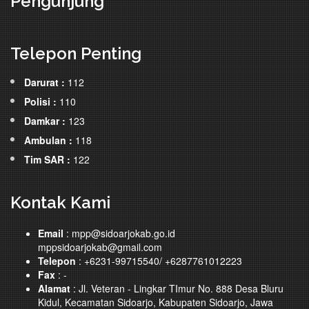
Pengunjung
Telepon Penting
Darurat :
112
Polisi :
110
Damkar :
123
Ambulan :
118
Tim SAR :
122
Kontak Kami
Email
: mpp@sidoarjokab.go.id
mppsidoarjokab@gmail.com
Telepon
: +6231-99715540/ +6287761012223
Fax
: -
Alamat
: Jl. Veteran - Lingkar TImur No. 888 Desa Bluru
Kidul, Kecamatan Sidoarjo, Kabupaten Sidoarjo, Jawa